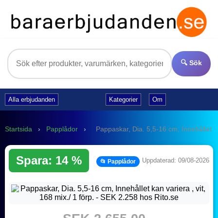
🔍 Sök
Alla erbjudanden
Kategorier
Om
Startsida
›
Papplådor
›
Pappaskar, Dia. 5,5-16 cm, Innehållet ka
Spara: 14 %
Uppdaterad: 09/08-2026
📂 Papplådor