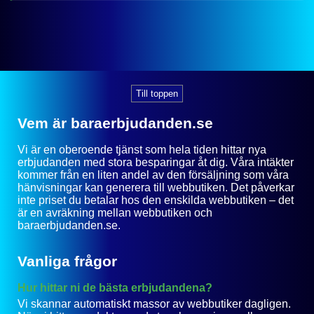
Till toppen
Vem är baraerbjudanden.se
Vi är en oberoende tjänst som hela tiden hittar nya
erbjudanden med stora besparingar åt dig. Våra intäkter
kommer från en liten andel av den försäljning som våra
hänvisningar kan generera till webbutiken. Det påverkar
inte priset du betalar hos den enskilda webbutiken – det
är en avräkning mellan webbutiken och
baraerbjudanden.se.
Vanliga frågor
Hur hittar ni de bästa erbjudandena?
Vi skannar automatiskt massor av webbutiker dagligen.