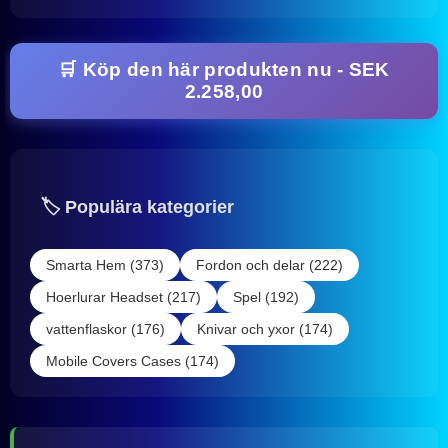
🛒 Köp den här produkten nu - SEK
2.258,00
🏷️ Populära kategorier
Smarta Hem (373)
Fordon och delar (222)
Hoerlurar Headset (217)
Spel (192)
vattenflaskor (176)
Knivar och yxor (174)
Mobile Covers Cases (174)