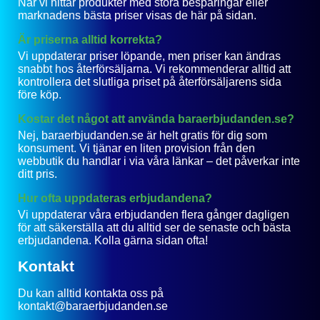
När vi hittar produkter med stora besparingar eller
marknadens bästa priser visas de här på sidan.
Är priserna alltid korrekta?
Vi uppdaterar priser löpande, men priser kan ändras
snabbt hos återförsäljarna. Vi rekommenderar alltid att
kontrollera det slutliga priset på återförsäljarens sida
före köp.
Kostar det något att använda baraerbjudanden.se?
Nej, baraerbjudanden.se är helt gratis för dig som
konsument. Vi tjänar en liten provision från den
webbutik du handlar i via våra länkar – det påverkar inte
ditt pris.
Hur ofta uppdateras erbjudandena?
Vi uppdaterar våra erbjudanden flera gånger dagligen
för att säkerställa att du alltid ser de senaste och bästa
erbjudandena. Kolla gärna sidan ofta!
Kontakt
Du kan alltid kontakta oss på
kontakt@baraerbjudanden.se