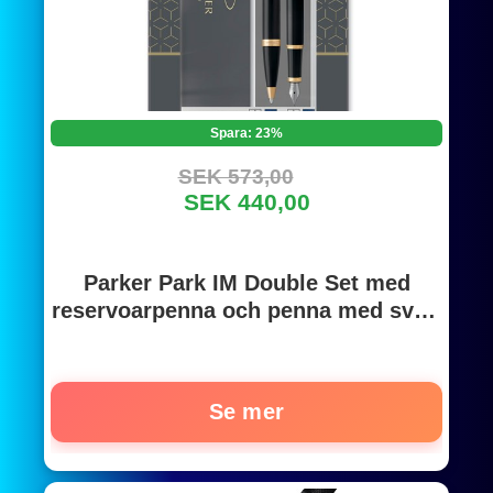
Spara: 23%
SEK 573,00
SEK 440,00
Parker Park IM Double Set med
reservoarpenna och penna med svart
lack med gulddetaljer, medium spets
med blått bläck, presentset
Se mer