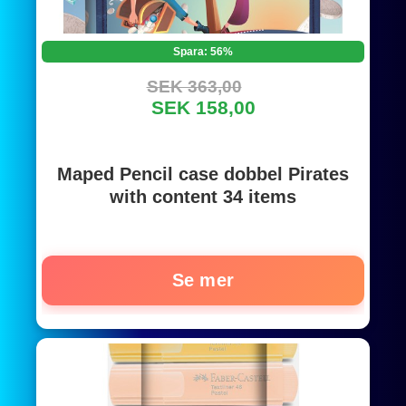
Spara: 56%
SEK 363,00
SEK 158,00
Maped Pencil case dobbel Pirates
with content 34 items
Se mer