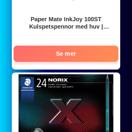
Paper Mate InkJoy 100ST
Kulspetspennor med huv |
Mediumspets (1,0 mm) | Sortiment
av roliga färger | 27 stycken
Se mer