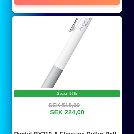
Spara: 56%
SEK 518,00
SEK 224,00
Pentel BY210-A Floatune Roller Ball -