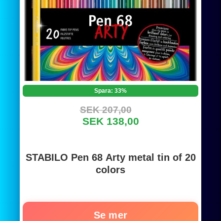
Spara: 33%
SEK 207,00
SEK 138,00
STABILO Pen 68 Arty metal tin of 20
colors
Se mer