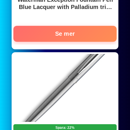
Blue Lacquer with Palladium trim
18K Gold Medium Nib Blue Ink Gift
Box
Se mer
Spara: 22%