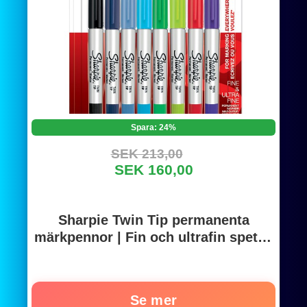
Spara: 24%
SEK 213,00
SEK 160,00
Sharpie Twin Tip permanenta
märkpennor | Fin och ultrafin spets |
Blandade färger | 8 stycken
Se mer