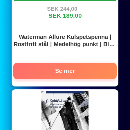
SEK 244,00
SEK 189,00
Waterman Allure Kulspetspenna |
Rostfritt stål | Medelhög punkt | Blått
bläck
Se mer