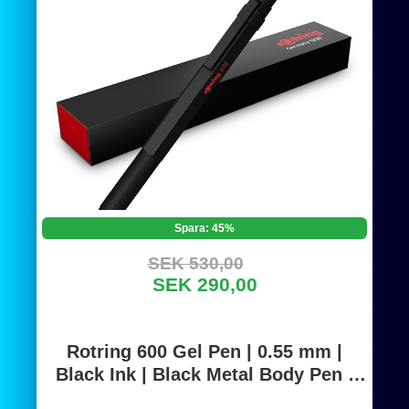
Spara: 45%
SEK 530,00
SEK 290,00
Rotring 600 Gel Pen | 0.55 mm |
Black Ink | Black Metal Body Pen |
Non-Slip Knurled Grip & Hexagonal