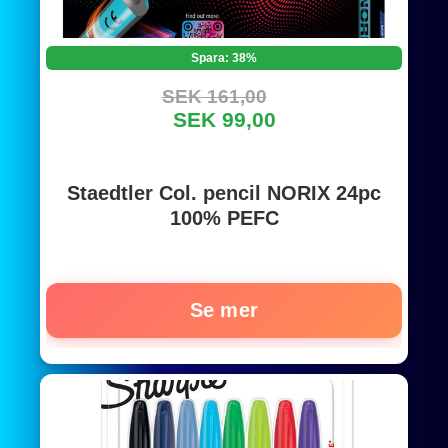
Spara: 38%
SEK 161,00
SEK 99,00
Staedtler Col. pencil NORIX 24pc
100% PEFC
Se mer