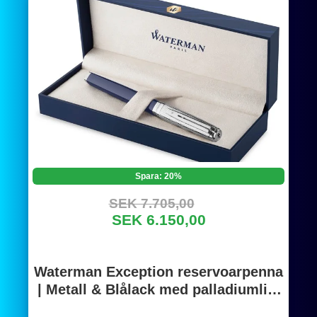
Spara: 20%
SEK 7.705,00
SEK 6.150,00
Waterman Exception reservoarpenna
| Metall & Blålack med palladiumlist
och etsad hätta | 18K guld fin spets |