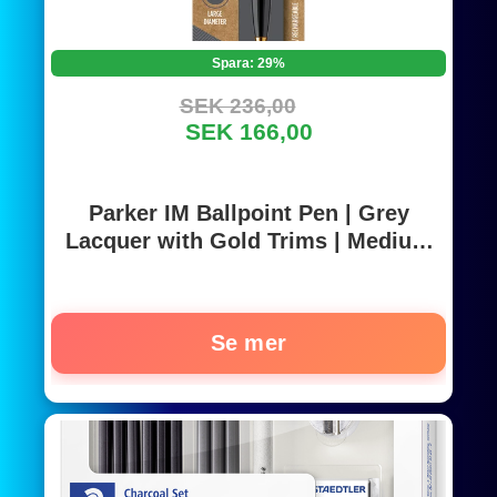
Spara: 29%
SEK 236,00
SEK 166,00
Parker IM Ballpoint Pen | Grey
Lacquer with Gold Trims | Medium
Point | Blue Ink Refill
Se mer