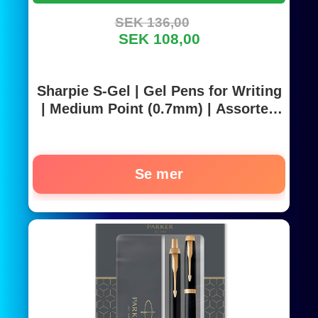
SEK 136,00
SEK 108,00
Sharpie S-Gel | Gel Pens for Writing
| Medium Point (0.7mm) | Assorted
Ink Colours | White Pearl Barrels | 8
Count
Se mer