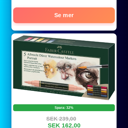
Presentförpackning
Se mer
Spara: 32%
SEK 239,00
SEK 162,00