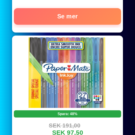
Barrel | Refillable
Se mer
Spara: 48%
SEK 191,00
SEK 97,50