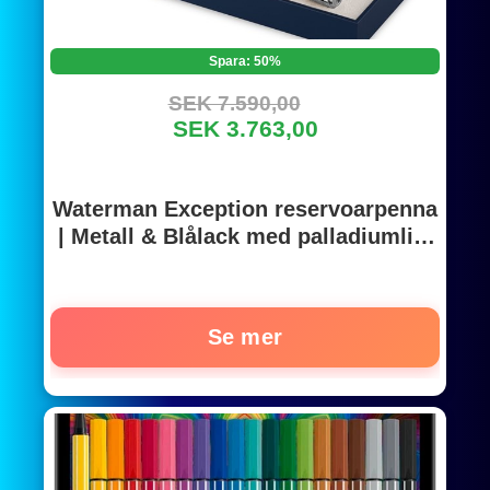
Spara: 50%
SEK 7.590,00
SEK 3.763,00
Waterman Exception reservoarpenna
| Metall & Blålack med palladiumlist
och etsad hätta | 18K Guld Medium
spets | Presentförpackning
Se mer