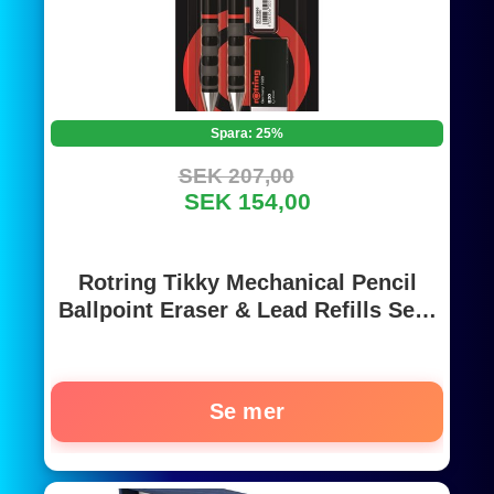
Spara: 25%
SEK 207,00
SEK 154,00
Rotring Tikky Mechanical Pencil
Ballpoint Eraser & Lead Refills Set |
HB Lead 0.5 mm Pencil | Medium
Point Pen | Black Barrel
Se mer