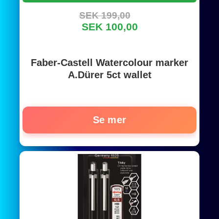
SEK 199,00
SEK 100,00
Faber-Castell Watercolour marker
A.Dürer 5ct wallet
Se mer