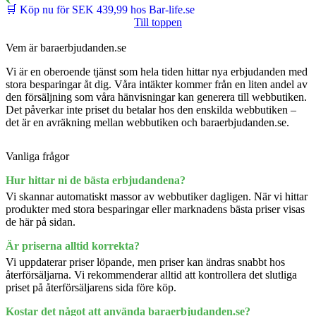
🛒 Köp nu för SEK 439,99 hos Bar-life.se
Till toppen
Vem är baraerbjudanden.se
Vi är en oberoende tjänst som hela tiden hittar nya erbjudanden med
stora besparingar åt dig. Våra intäkter kommer från en liten andel av
den försäljning som våra hänvisningar kan generera till webbutiken.
Det påverkar inte priset du betalar hos den enskilda webbutiken –
det är en avräkning mellan webbutiken och baraerbjudanden.se.
Vanliga frågor
Hur hittar ni de bästa erbjudandena?
Vi skannar automatiskt massor av webbutiker dagligen. När vi hittar
produkter med stora besparingar eller marknadens bästa priser visas
de här på sidan.
Är priserna alltid korrekta?
Vi uppdaterar priser löpande, men priser kan ändras snabbt hos
återförsäljarna. Vi rekommenderar alltid att kontrollera det slutliga
priset på återförsäljarens sida före köp.
Kostar det något att använda baraerbjudanden.se?