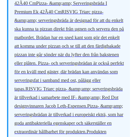
42Ã40 CmPizza- &amp;amp; Serveringsbräda I
Premium Ek 42Ã40 CmRISVIG Triarc pizza-
&amp;amp; serveringsbräda är designad för att du enkelt
ska kunna ta pizzan direkt från ugnen och servera den på
matbordet. Brädan har en sned kant som gör det enkelt
att komma under pizzan och se till att den färdigbakade
pizzan inte går sönder när du lyfter den från bakstenen
eller plåten. Pizza- och serveringsbrädan är också perfekt
för en kväll med gäster, där brädan kan användas som
serveringsfat i samband med ost, pålägg eller
tapas.RISVIG Triarc pizza- &amp;amp; serveringsbräda
är tillverkad i samarbete med IF- &amp;amp; Red Dot
designvinnaren Jacob Leth-Espensen.Pizza- &amp;amp;
serveringsbrädan är tillverkad i europeiskt ekträ, som har
goda antibakteriella egenskaper och säkerställer en
extraordinär hållbarhet för produkten.Produkten