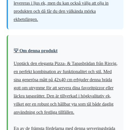
levereras i ljus ek, men du kan också välja att olja in
produkten och då får du den välkända mörka
ekbetsfärgen.
💡 Om denna produkt
Upptäck den eleganta Pizza- & Tapasbrädan från Risvig,
en perfekt kombination av funktionalitet och stil. Med
sina generösa mått på 42x40 cm erbjuder denna bräda
gott om utrymme för att servera dina favoritpizzor eller
läckra tapasrätter. Den är tillverkad i högkvalitativ ek,
vilket ger en robust och hållbar yta som tål både daglig
användning och festliga tillfällen.
En av de främsta fördelarna med denna serveringsbräda