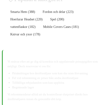
Smarta Hem (388)
Fordon och delar (223)
Hoerlurar Headset (220)
Spel (200)
vattenflaskor (182)
Mobile Covers Cases (181)
Knivar och yxor (178)
📋 Ansvarsfriskrivning:
Vi strävar efter att ge dig så korrekta och uppdaterade prisuppgifter som
möjligt. Dock reserverar vi oss för:
Prisändringar hos återförsäljare som kan ske utan förvarning
Fel vid inhämtning av priser från andra återförsäljare
Tillfälliga erbjudanden som kan upphöra
Begränsade lager
Vi rekommenderar alltid att du kontrollerar slutpriset direkt hos
återförsäljaren innan du genomför ditt köp.