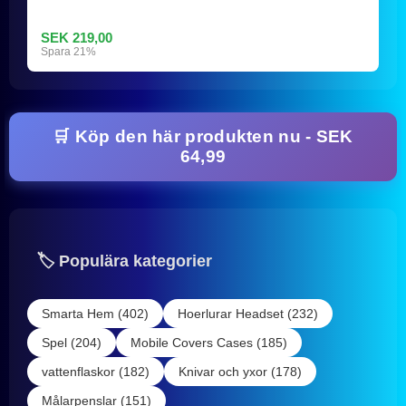
SEK 219,00
Spara 21%
🛒 Köp den här produkten nu - SEK
64,99
🏷️ Populära kategorier
Smarta Hem (402)
Hoerlurar Headset (232)
Spel (204)
Mobile Covers Cases (185)
vattenflaskor (182)
Knivar och yxor (178)
Målarpenslar (151)