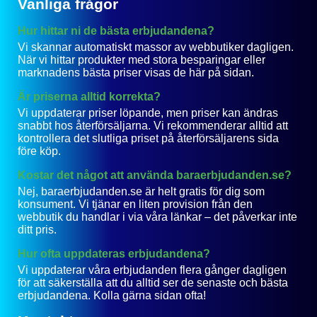
Vanliga frågor
Hur hittar ni de bästa erbjudandena?
Vi skannar automatiskt massor av webbutiker dagligen.
När vi hittar produkter med stora besparingar eller
marknadens bästa priser visas de här på sidan.
Är priserna alltid korrekta?
Vi uppdaterar priser löpande, men priser kan ändras
snabbt hos återförsäljarna. Vi rekommenderar alltid att
kontrollera det slutliga priset på återförsäljarens sida
före köp.
Kostar det något att använda baraerbjudanden.se?
Nej, baraerbjudanden.se är helt gratis för dig som
konsument. Vi tjänar en liten provision från den
webbutik du handlar i via våra länkar – det påverkar inte
ditt pris.
Hur ofta uppdateras erbjudandena?
Vi uppdaterar våra erbjudanden flera gånger dagligen
för att säkerställa att du alltid ser de senaste och bästa
erbjudandena. Kolla gärna sidan ofta!