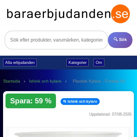
🔍 Sök
Alla erbjudanden
Kategorier
Om
Startsida
›
Ishink och kylare
›
Plastisk Kylare - Frostat Vit
Spara: 59 %
📂 Ishink och kylare
Uppdaterad: 07/08-2026