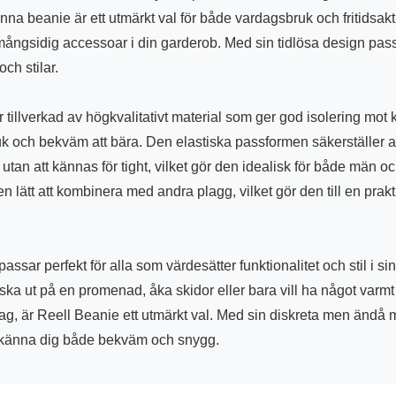
nna beanie är ett utmärkt val för både vardagsbruk och fritidsaktiv
 mångsidig accessoar i din garderob. Med sin tidlösa design pas
 och stilar.
 tillverkad av högkvalitativt material som ger god isolering mot 
k och bekväm att bära. Den elastiska passformen säkerställer at
utan att kännas för tight, vilket gör den idealisk för både män oc
 lätt att kombinera med andra plagg, vilket gör den till en prakt
ssar perfekt för alla som värdesätter funktionalitet och stil i sin
ska ut på en promenad, åka skidor eller bara vill ha något varm
dag, är Reell Beanie ett utmärkt val. Med sin diskreta men ändå
 känna dig både bekväm och snygg.