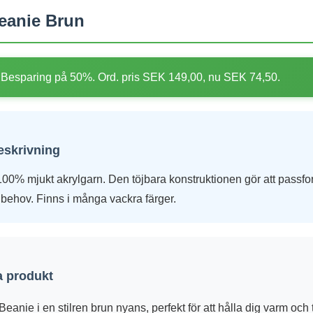
eanie Brun
Besparing på 50%. Ord. pris SEK 149,00, nu SEK 74,50.
eskrivning
100% mjukt akrylgarn. Den töjbara konstruktionen gör att passf
 behov. Finns i många vackra färger.
 produkt
eanie i en stilren brun nyans, perfekt för att hålla dig varm och