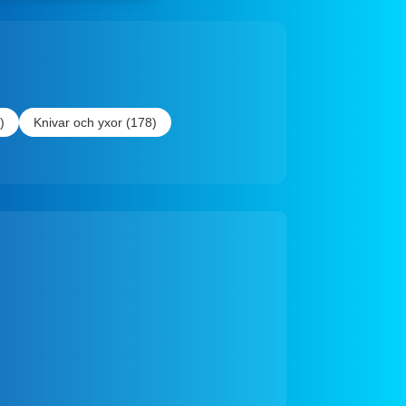
)
Knivar och yxor (178)