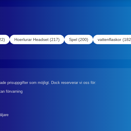
22)
Hoerlurar Headset (217)
Spel (200)
vattenflaskor (182
rade prisuppgifter som möjligt. Dock reserverar vi oss för:
tan förvarning
äljare