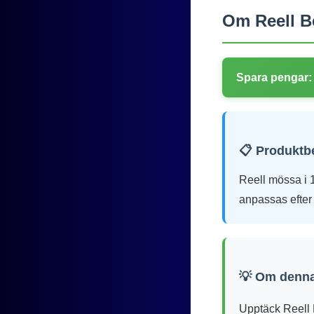
Om Reell B
Spara pengar:
📋 Produktb
Reell mössa i 
anpassas efter
💡 Om denna
Upptäck Reell B