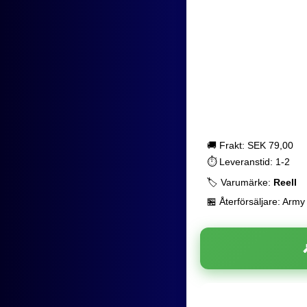
🚚 Frakt: SEK 79,00
⏱️ Leveranstid: 1-2
🏷️ Varumärke:
Reell
🏪 Återförsäljare: Army