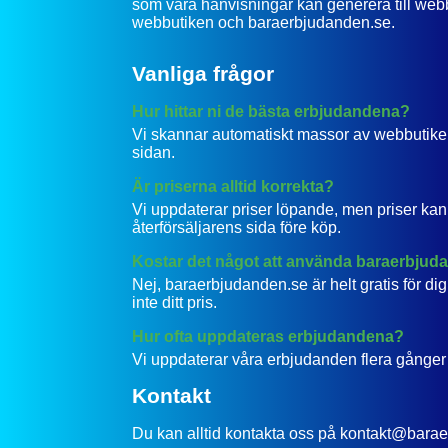
som våra hänvisningar kan generera till webb
webbutiken och baraerbjudanden.se.
Vanliga frågor
Hur hittar ni de bästa erbjudandena?
Vi skannar automatiskt massor av webbutiker 
sidan.
Är priserna alltid korrekta?
Vi uppdaterar priser löpande, men priser kan 
återförsäljarens sida före köp.
Kostar det något att använda baraerbjud
Nej, baraerbjudanden.se är helt gratis för di
inte ditt pris.
Hur ofta uppdateras erbjudandena?
Vi uppdaterar våra erbjudanden flera gånger d
Kontakt
Du kan alltid kontakta oss på kontakt@bara