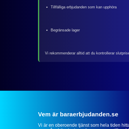
Tillfälliga erbjudanden som kan upphöra
Begränsade lager
Vi rekommenderar alltid att du kontrollerar slutpris
Vem är baraerbjudanden.se
Vi är en oberoende tjänst som hela tiden hit