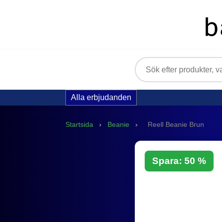
Alla erbjudanden
Startsida
›
Beanie
›
Reell Beanie Brun
Spara: 50 %