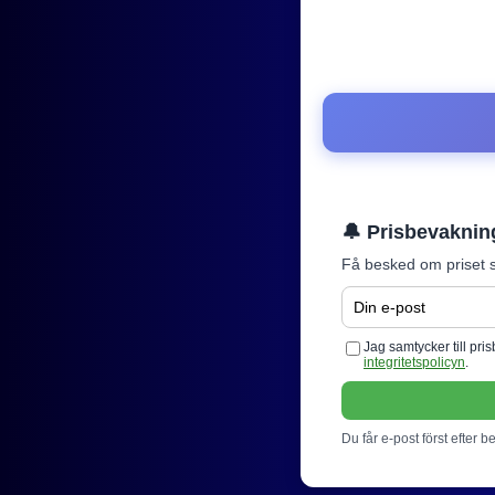
🔔 Prisbevaknin
Få besked om priset s
Jag samtycker till pr
integritetspolicyn
.
Du får e-post först efter b