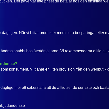
utiken. Det påverkar inte priset du betalar hos den enskilda we
dagligen. När vi hittar produkter med stora besparingar eller m
ändras snabbt hos återförsäljarna. Vi rekommenderar alltid att ko
anden.se?
g som konsument. Vi tjänar en liten provision från den webbutik d
agligen för att säkerställa att du alltid ser de senaste och bäs
erbjudanden.se