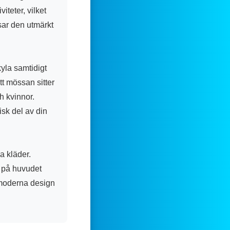
iteter, vilket
sar den utmärkt
kyla samtidigt
t mössan sitter
h kvinnor.
isk del av din
a kläder.
t på huvudet
 moderna design