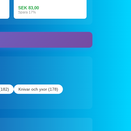
SEK 83,00
Spara 17%
(182)
Knivar och yxor (178)