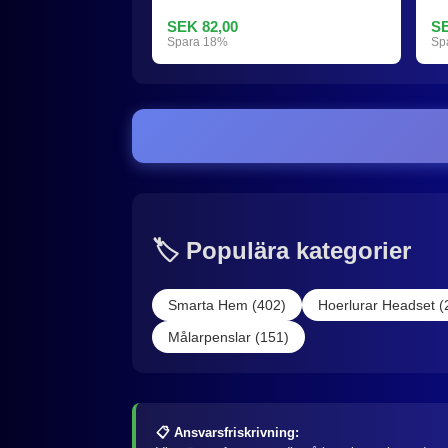
SEK 82,00
SE
Spara 18%
Sp
🏷️ Populära kategorier
Smarta Hem (402)
Hoerlurar Headset (
Målarpenslar (151)
📋 Ansvarsfriskrivning: