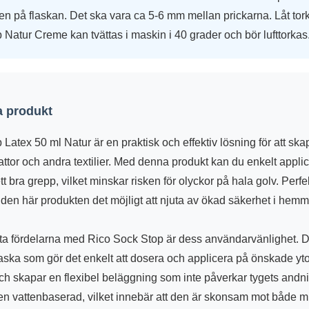
n på flaskan. Det ska vara ca 5-6 mm mellan prickarna. Låt tork
Natur Creme kan tvättas i maskin i 40 grader och bör lufttorkas
 produkt
Latex 50 ml Natur är en praktisk och effektiv lösning för att skap
ttor och andra textilier. Med denna produkt kan du enkelt applic
tt bra grepp, vilket minskar risken för olyckor på hala golv. Perfe
den här produkten det möjligt att njuta av ökad säkerhet i hemm
ta fördelarna med Rico Sock Stop är dess användarvänlighet. 
aska som gör det enkelt att dosera och applicera på önskade yt
och skapar en flexibel beläggning som inte påverkar tygets and
n vattenbaserad, vilket innebär att den är skonsam mot både m