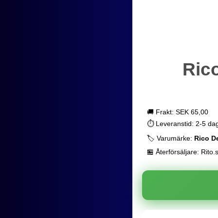
Ric
🚚 Frakt: SEK 65,00
⏱️ Leveranstid: 2-5 da
🏷️ Varumärke:
Rico D
🏪 Återförsäljare: Rito.