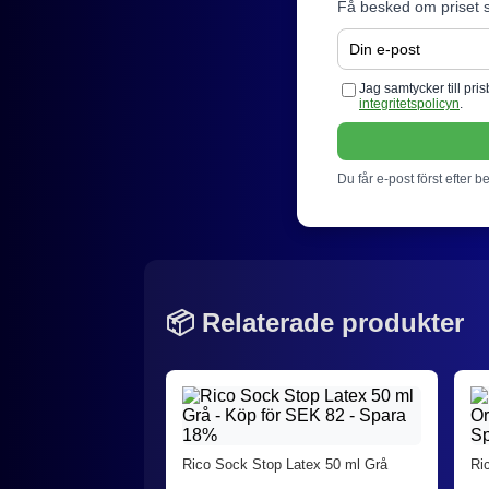
Få besked om priset s
Jag samtycker till pr
integritetspolicyn
.
Du får e-post först efter b
📦 Relaterade produkter
Rico Sock Stop Latex 50 ml Grå
Ri