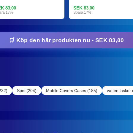
K 83,00
SEK 83,00
ara 17%
Spara 17%
🛒 Köp den här produkten nu - SEK 83,00
232)
Spel (204)
Mobile Covers Cases (185)
vattenflaskor 