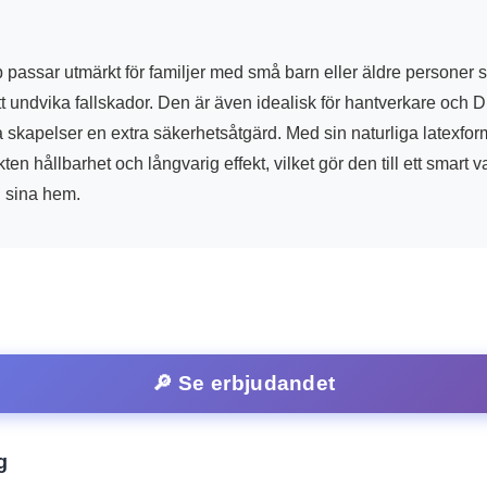
 passar utmärkt för familjer med små barn eller äldre personer
att undvika fallskador. Den är även idealisk för hantverkare och 
a skapelser en extra säkerhetsåtgärd. Med sin naturliga latexfor
en hållbarhet och långvarig effekt, vilket gör den till ett smart v
i sina hem.
🔎 Se erbjudandet
g