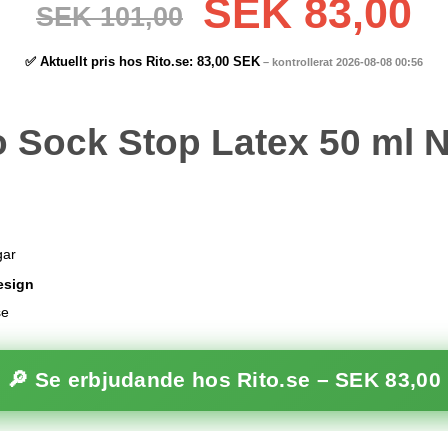
SEK 83,00
SEK 101,00
✅ Aktuellt pris hos Rito.se:
83,00 SEK
– kontrollerat 2026-08-08 00:56
o Sock Stop Latex 50 ml N
gar
esign
se
🔎 Se erbjudande hos Rito.se –
SEK 83,00