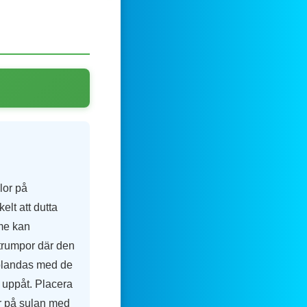
lor på
elt att dutta
eme kan
 strumpor där den
 blandas med de
n uppåt. Placera
ar på sulan med