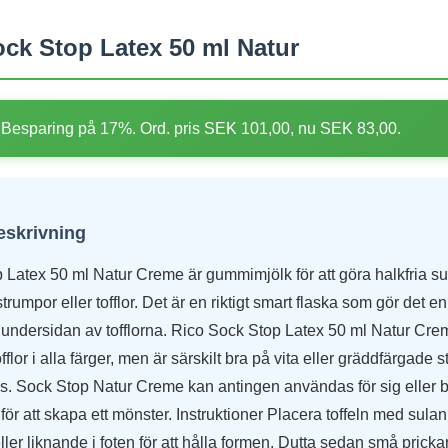
ck Stop Latex 50 ml Natur
Besparing på 17%. Ord. pris SEK 101,00, nu SEK 83,00.
eskrivning
 Latex 50 ml Natur Creme är gummimjölk för att göra halkfria su
umpor eller tofflor. Det är en riktigt smart flaska som gör det enk
 undersidan av tofflorna. Rico Sock Stop Latex 50 ml Natur Cr
flor i alla färger, men är särskilt bra på vita eller gräddfärgade
ns. Sock Stop Natur Creme kan antingen användas för sig eller
för att skapa ett mönster. Instruktioner Placera toffeln med sula
ler liknande i foten för att hålla formen. Dutta sedan små prick