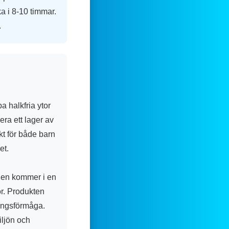
a i 8-10 timmar.
.
a halkfria ytor
era ett lager av
kt för både barn
et.
Den kommer i en
or. Produkten
ningsförmåga.
iljön och