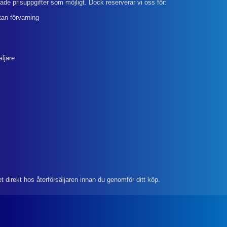
rade prisuppgifter som möjligt. Dock reserverar vi oss för:
tan förvarning
äljare
et direkt hos återförsäljaren innan du genomför ditt köp.