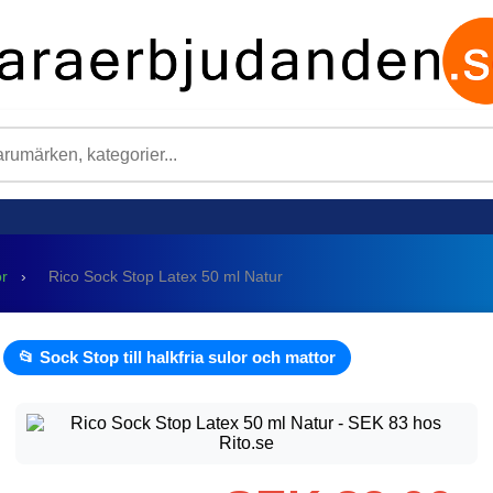
or
›
Rico Sock Stop Latex 50 ml Natur
📂 Sock Stop till halkfria sulor och mattor