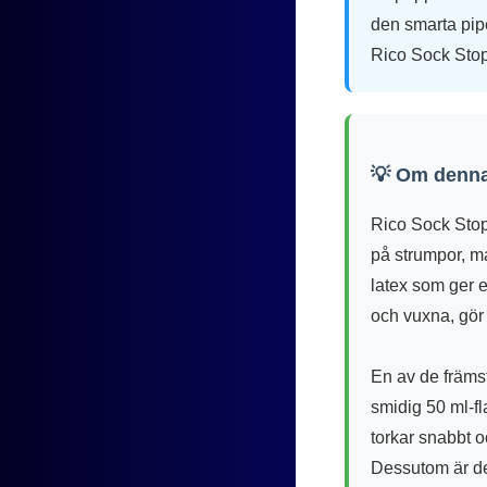
den smarta pipe
Rico Sock Stop 
💡 Om denna
Rico Sock Stop 
på strumpor, ma
latex som ger e
och vuxna, gör 
En av de främs
smidig 50 ml-fl
torkar snabbt 
Dessutom är de