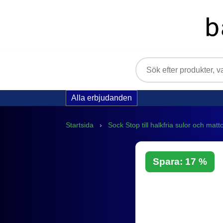
Alla erbjudanden
Startsida
›
Sock Stop till halkfria sulor och matt
Spara: 17 %