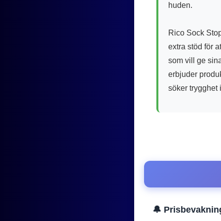
huden.
Rico Sock Stop
extra stöd för 
som vill ge sin
erbjuder produkt
söker trygghet 
🔔 Prisbevaknin