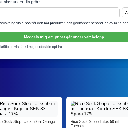
junker under din gräns.
isbevakning via e-post för den här produkten och godkänner behandling av mina per
Meddela mig om priset går under valt belopp
ekräftelse via länk i mejlet (double opt-in).
co Sock Stop Latex 50 ml Orange
Rico Sock Stopp Latex 50 ml
Fuchsia