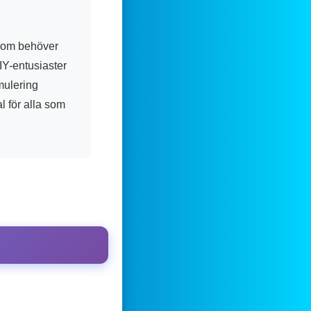
 som behöver
DIY-entusiaster
mulering
al för alla som