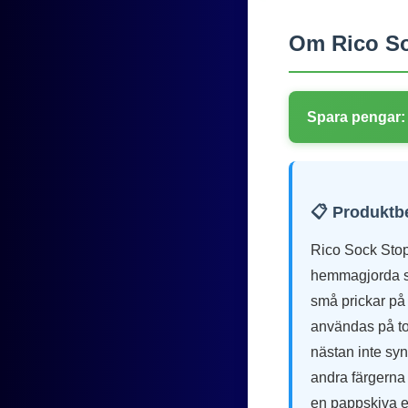
Om Rico So
Spara pengar:
📋 Produktb
Rico Sock Stop
hemmagjorda str
små prickar på
användas på tof
nästan inte sy
andra färgerna 
en pappskiva el