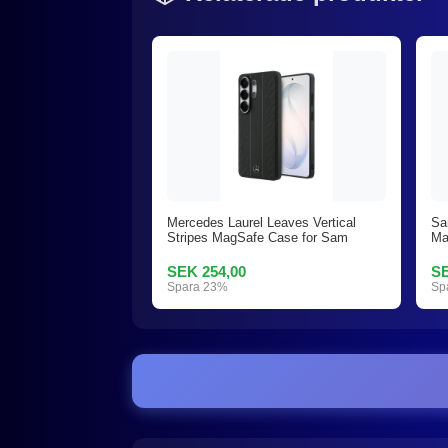
Mercedes Laurel Leaves Vertical
Sa
Stripes MagSafe Case for Sam
Ma
SEK 254,00
SE
Spara 23%
Sp