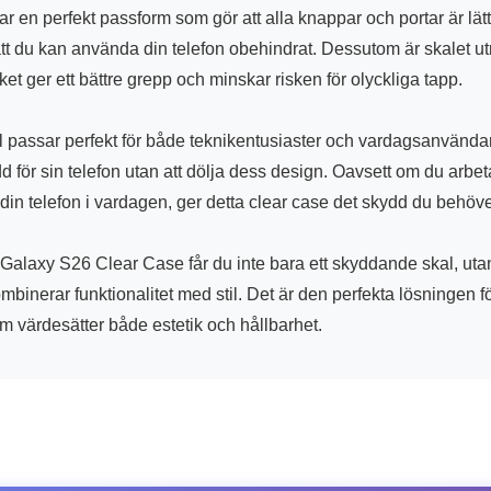
har en perfekt passform som gör att alla knappar och portar är lätt
att du kan använda din telefon obehindrat. Dessutom är skalet u
ilket ger ett bättre grepp och minskar risken för olyckliga tapp.
l passar perfekt för både teknikentusiaster och vardagsanvändar
ydd för sin telefon utan att dölja dess design. Oavsett om du arbeta
in telefon i vardagen, ger detta clear case det skydd du behöve
laxy S26 Clear Case får du inte bara ett skyddande skal, uta
binerar funktionalitet med stil. Det är den perfekta lösningen 
 värdesätter både estetik och hållbarhet.