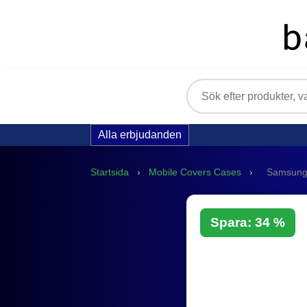
Alla erbjudanden
Startsida
›
Mobile Covers Cases
›
Samsung 
Spara: 34 %