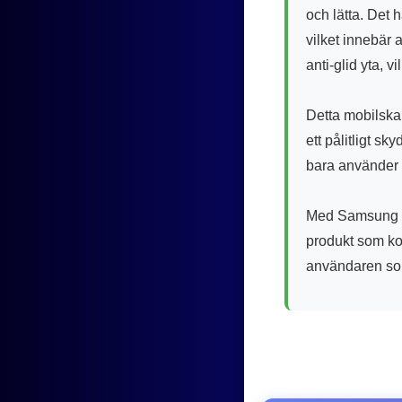
och lätta. Det 
vilket innebär 
anti-glid yta, v
Detta mobilska
ett pålitligt sk
bara använder d
Med Samsung Ga
produkt som kom
användaren som