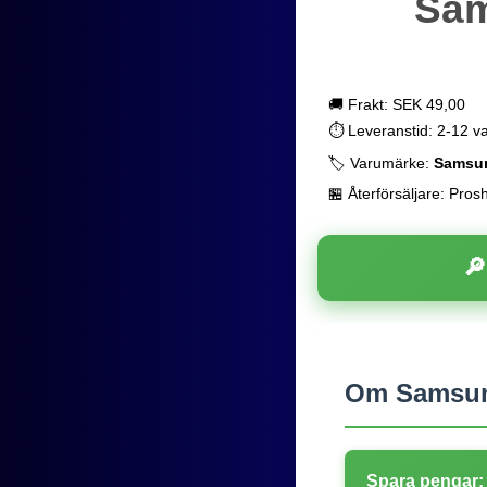
Sam
🚚 Frakt: SEK 49,00
⏱️ Leveranstid: 2-12 v
🏷️ Varumärke:
Samsu
🏪 Återförsäljare: Pros

Om Samsung
Spara pengar: