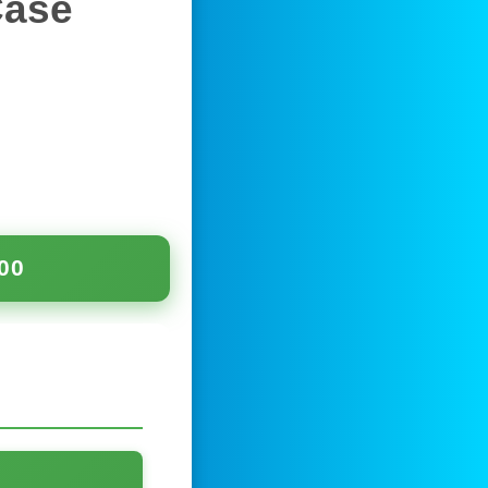
Case
00