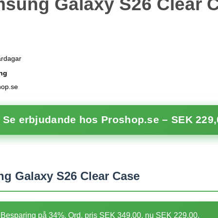
sung Galaxy S26 Clear 
ardagar
ng
hop.se
 Se erbjudande hos Proshop.se –
SEK 229,
 Galaxy S26 Clear Case
Besparing på 34%. Ord. pris SEK 349,00, nu SEK 229,00.