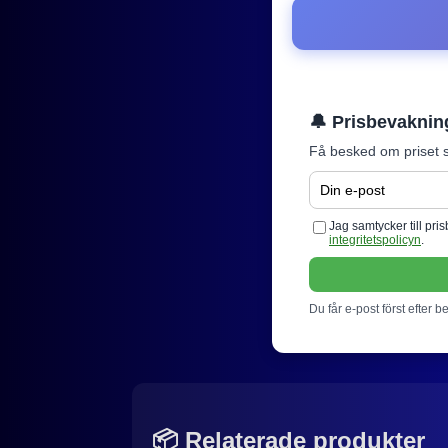
🔔 Prisbevaknin
Få besked om priset s
Jag samtycker till pr
integritetspolicyn
.
Du får e-post först efter b
📦 Relaterade produkter