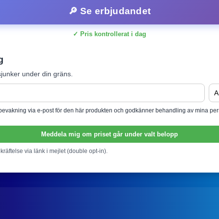
🔎 Se erbjudandet
✓ Pris kontrollerat i dag
g
junker under din gräns.
isbevakning via e-post för den här produkten och godkänner behandling av mina per
Meddela mig om priset går under valt belopp
ekräftelse via länk i mejlet (double opt-in).