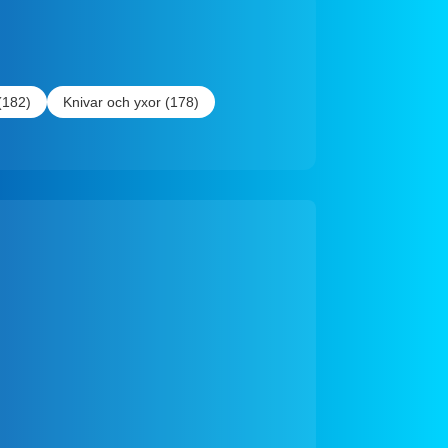
(182)
Knivar och yxor (178)