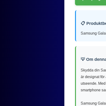
📋 Produktb
Samsung Gala
💡 Om denna
Skydda din Sam
är designat för
utseende. Med 
smartphone samt
Samsung Galaxy