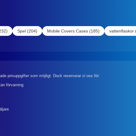
232)
Spel (204)
Mobile Covers Cases (185)
vattenflaskor 
rade prisuppgifter som möjligt. Dock reserverar vi oss för:
tan förvarning
äljare