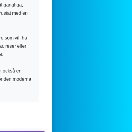
illgängliga,
trustat med en
e som vill ha
r, reser eller
r.
n också en
för den moderna