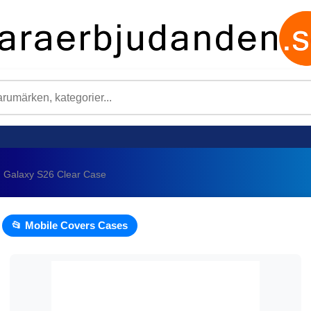
Galaxy S26 Clear Case
📂 Mobile Covers Cases