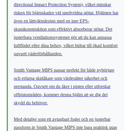
directional Impact Protection System), vilket minskar
risken för hjärnskador vid snedvridna stötar. Hjälmen har
även en lättviktsdesign med en inre EPS-
skumkonstruktion som effektivt absorberar stötar. Det
justerbara ventilationssystemet gör att du kan anpassa
luftflödet efter dina behov, vilket bidrar till ökad komfort
oavsett väderförhållanden.
Smith Vantage MIPS passar perfekt för både nybörjare
och erfarna skidåkare som värdesätter säkerhet och
prestanda. Oavsett om du åker i pisten eller utforskar
offpistområden, kommer denna hjälm att ge dig det
skydd du behöver.
Med detaljer som ett avtagbart foder och en justerbar
passform är Smith Vantage MIPS inte bara praktisk utan