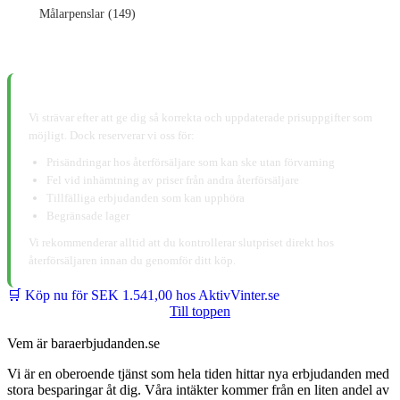
Målarpenslar (149)
📋 Ansvarsfriskrivning:
Vi strävar efter att ge dig så korrekta och uppdaterade prisuppgifter som
möjligt. Dock reserverar vi oss för:
Prisändringar hos återförsäljare som kan ske utan förvarning
Fel vid inhämtning av priser från andra återförsäljare
Tillfälliga erbjudanden som kan upphöra
Begränsade lager
Vi rekommenderar alltid att du kontrollerar slutpriset direkt hos
återförsäljaren innan du genomför ditt köp.
🛒 Köp nu för SEK 1.541,00 hos AktivVinter.se
Till toppen
Vem är baraerbjudanden.se
Vi är en oberoende tjänst som hela tiden hittar nya erbjudanden med
stora besparingar åt dig. Våra intäkter kommer från en liten andel av