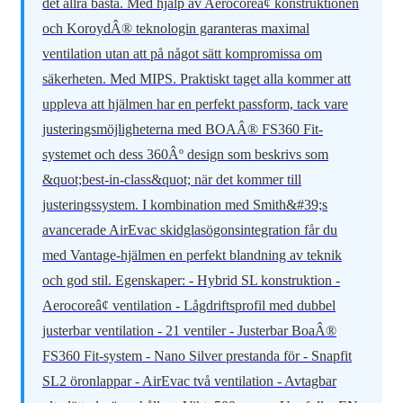
det allra bästa. Med hjälp av Aerocoreâ¢ konstruktionen
och KoroydÂ® teknologin garanteras maximal
ventilation utan att på något sätt kompromissa om
säkerheten. Med MIPS. Praktiskt taget alla kommer att
uppleva att hjälmen har en perfekt passform, tack vare
justeringsmöjligheterna med BOAÂ® FS360 Fit-
systemet och dess 360Âº design som beskrivs som
&quot;best-in-class&quot; när det kommer till
justeringssystem. I kombination med Smith&#39;s
avancerade AirEvac skidglasögonsintegration får du
med Vantage-hjälmen en perfekt blandning av teknik
och god stil. Egenskaper: - Hybrid SL konstruktion -
Aerocoreâ¢ ventilation - Lågdriftsprofil med dubbel
justerbar ventilation - 21 ventiler - Justerbar BoaÂ®
FS360 Fit-system - Nano Silver prestanda för - Snapfit
SL2 öronlappar - AirEvac två ventilation - Avtagbar