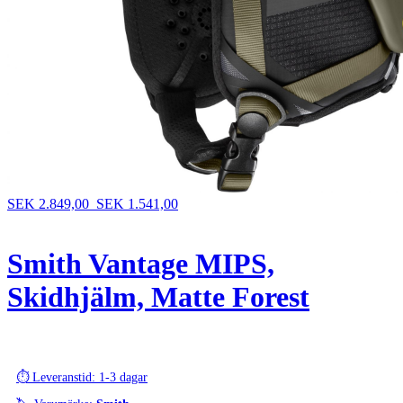
SEK 2.849,00
SEK 1.541,00
Smith Vantage MIPS,
Skidhjälm, Matte Forest
⏱️ Leveranstid: 1-3 dagar