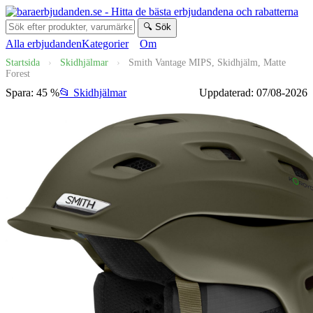
🔍 Sök
Alla erbjudanden
Kategorier
Om
Startsida
›
Skidhjälmar
›
Smith Vantage MIPS, Skidhjälm, Matte
Forest
Spara: 45 %
📂 Skidhjälmar
Uppdaterad: 07/08-2026