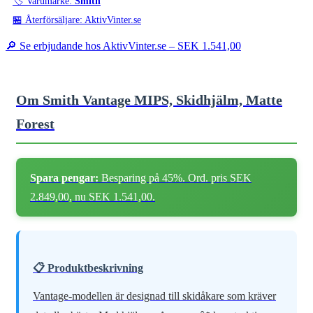
🏷️ Varumärke:
Smith
🏪 Återförsäljare: AktivVinter.se
🔎 Se erbjudande hos AktivVinter.se –
SEK 1.541,00
Om Smith Vantage MIPS, Skidhjälm, Matte
Forest
Spara pengar:
Besparing på 45%. Ord. pris SEK
2.849,00, nu SEK 1.541,00.
📋 Produktbeskrivning
Vantage-modellen är designad till skidåkare som kräver