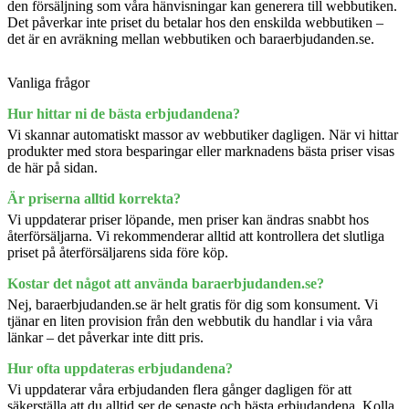
den försäljning som våra hänvisningar kan generera till webbutiken.
Det påverkar inte priset du betalar hos den enskilda webbutiken –
det är en avräkning mellan webbutiken och baraerbjudanden.se.
Vanliga frågor
Hur hittar ni de bästa erbjudandena?
Vi skannar automatiskt massor av webbutiker dagligen. När vi hittar
produkter med stora besparingar eller marknadens bästa priser visas
de här på sidan.
Är priserna alltid korrekta?
Vi uppdaterar priser löpande, men priser kan ändras snabbt hos
återförsäljarna. Vi rekommenderar alltid att kontrollera det slutliga
priset på återförsäljarens sida före köp.
Kostar det något att använda baraerbjudanden.se?
Nej, baraerbjudanden.se är helt gratis för dig som konsument. Vi
tjänar en liten provision från den webbutik du handlar i via våra
länkar – det påverkar inte ditt pris.
Hur ofta uppdateras erbjudandena?
Vi uppdaterar våra erbjudanden flera gånger dagligen för att
säkerställa att du alltid ser de senaste och bästa erbjudandena. Kolla