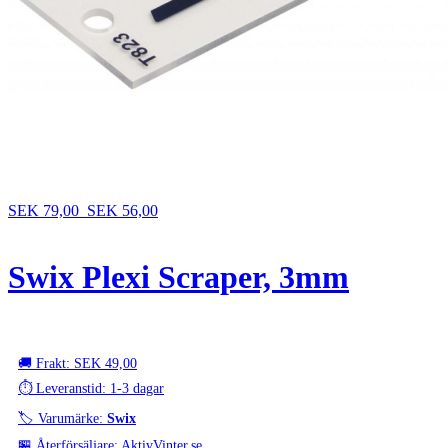
SEK 79,00
SEK 56,00
Swix Plexi Scraper, 3mm
🚚 Frakt: SEK 49,00
⏱️ Leveranstid: 1-3 dagar
🏷️ Varumärke:
Swix
🏪 Återförsäljare: AktivVinter.se