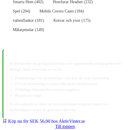
Smarta Hem (402)
Hoerlurar Headset (232)
Spel (204)
Mobile Covers Cases (184)
vattenflaskor (181)
Knivar och yxor (175)
Målarpenslar (149)
📋 Ansvarsfriskrivning:
Vi strävar efter att ge dig så korrekta och uppdaterade prisuppgifter som
möjligt. Dock reserverar vi oss för:
Prisändringar hos återförsäljare som kan ske utan förvarning
Fel vid inhämtning av priser från andra återförsäljare
Tillfälliga erbjudanden som kan upphöra
Begränsade lager
Vi rekommenderar alltid att du kontrollerar slutpriset direkt hos
återförsäljaren innan du genomför ditt köp.
🛒 Köp nu för SEK 56,00 hos AktivVinter.se
Till toppen