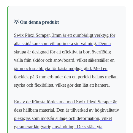
💡 Om denna produkt
Swix Plexi Scraper, 3mm är ett oumbärligt verktyg för
alla skidåkare som vill optimera sin vallning. Denna
skrapa är designad för att effektivt ta bort överflödig
valla från skidor och snowboard, vilket säkerställer en
jämn och snabb yta för bästa möjliga glid. Med en
tjocklek på 3 mm erbjuder den en perfekt balans mellan
styrka och flexibilitet, vilket gör den lätt att hantera.
En av de främsta fördelarna med Swix Plexi Scraper är
dess hållbara material. Den är tillverkad av högkvalitativ
plexiglas som motstår slitage och deformation, vilket
garanterar långvarig användning. Dess släta yta