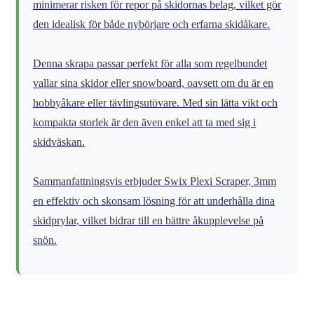
minimerar risken för repor på skidornas belag, vilket gör
den idealisk för både nybörjare och erfarna skidåkare.
Denna skrapa passar perfekt för alla som regelbundet
vallar sina skidor eller snowboard, oavsett om du är en
hobbyåkare eller tävlingsutövare. Med sin lätta vikt och
kompakta storlek är den även enkel att ta med sig i
skidväskan.
Sammanfattningsvis erbjuder Swix Plexi Scraper, 3mm
en effektiv och skonsam lösning för att underhålla dina
skidprylar, vilket bidrar till en bättre åkupplevelse på
snön.