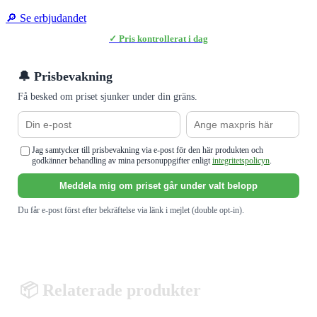
🔎 Se erbjudandet
✓ Pris kontrollerat i dag
🔔 Prisbevakning
Få besked om priset sjunker under din gräns.
Jag samtycker till prisbevakning via e-post för den här produkten och
godkänner behandling av mina personuppgifter enligt
integritetspolicyn
.
Meddela mig om priset går under valt belopp
Du får e-post först efter bekräftelse via länk i mejlet (double opt-in).
📦 Relaterade produkter