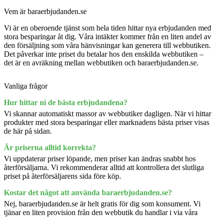
Vem är baraerbjudanden.se
Vi är en oberoende tjänst som hela tiden hittar nya erbjudanden med
stora besparingar åt dig. Våra intäkter kommer från en liten andel av
den försäljning som våra hänvisningar kan generera till webbutiken.
Det påverkar inte priset du betalar hos den enskilda webbutiken –
det är en avräkning mellan webbutiken och baraerbjudanden.se.
Vanliga frågor
Hur hittar ni de bästa erbjudandena?
Vi skannar automatiskt massor av webbutiker dagligen. När vi hittar
produkter med stora besparingar eller marknadens bästa priser visas
de här på sidan.
Är priserna alltid korrekta?
Vi uppdaterar priser löpande, men priser kan ändras snabbt hos
återförsäljarna. Vi rekommenderar alltid att kontrollera det slutliga
priset på återförsäljarens sida före köp.
Kostar det något att använda baraerbjudanden.se?
Nej, baraerbjudanden.se är helt gratis för dig som konsument. Vi
tjänar en liten provision från den webbutik du handlar i via våra