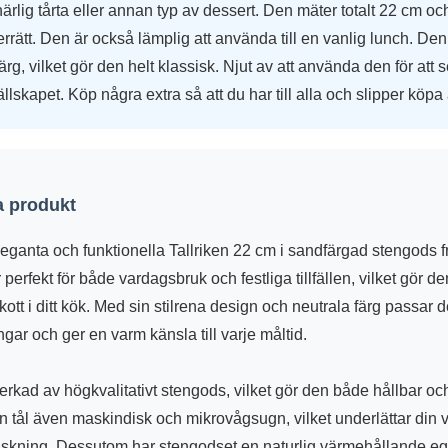
ärlig tårta eller annan typ av dessert. Den mäter totalt 22 cm och
terrätt. Den är också lämplig att använda till en vanlig lunch. Den
ärg, vilket gör den helt klassisk. Njut av att använda den för att
 sällskapet. Köp några extra så att du har till alla och slipper köpa 
 produkt
eganta och funktionella Tallriken 22 cm i sandfärgad stengods 
 perfekt för både vardagsbruk och festliga tillfällen, vilket gör den 
kott i ditt kök. Med sin stilrena design och neutrala färg passar d
ngar och ger en varm känsla till varje måltid.
llverkad av högkvalitativt stengods, vilket gör den både hållbar oc
n tål även maskindisk och mikrovågsugn, vilket underlättar din
 diskning. Dessutom har stengodset en naturlig värmehållande 