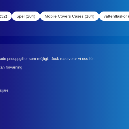
232)
Spel (204)
Mobile Covers Cases (184)
vattenflaskor 
rade prisuppgifter som möjligt. Dock reserverar vi oss för:
tan förvarning
äljare