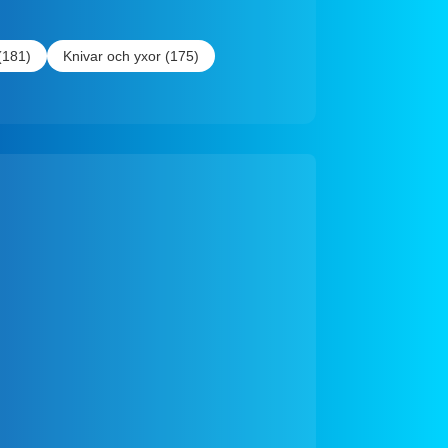
(181)
Knivar och yxor (175)