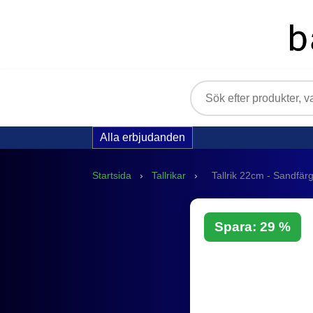
Alla erbjudanden
Startsida
›
Tallrikar
›
Tallrik 22cm - Sandfä
Spara: 29 %