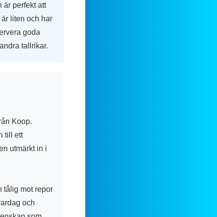
 är perfekt att
 är liten och har
 servera goda
andra tallrikar.
från Koop.
till ett
en utmärkt in i
h tålig mot repor
 vardag och
egenskap som