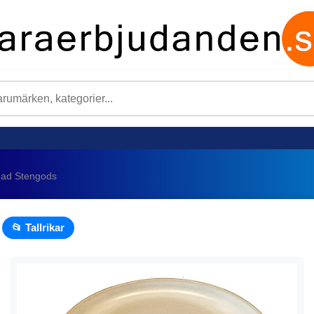
rgad Stengods
📂 Tallrikar