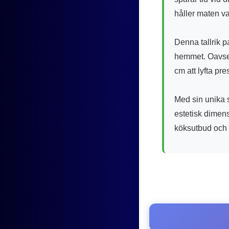
håller maten va
Denna tallrik p
hemmet. Oavset
cm att lyfta pre
Med sin unika s
estetisk dimens
köksutbud och 