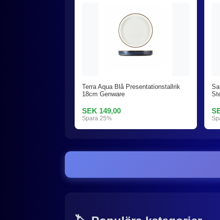
Terra Aqua Blå Presentationstallrik
Sa
18cm Genware
St
SEK 149,00
SE
Spara 25%
Sp