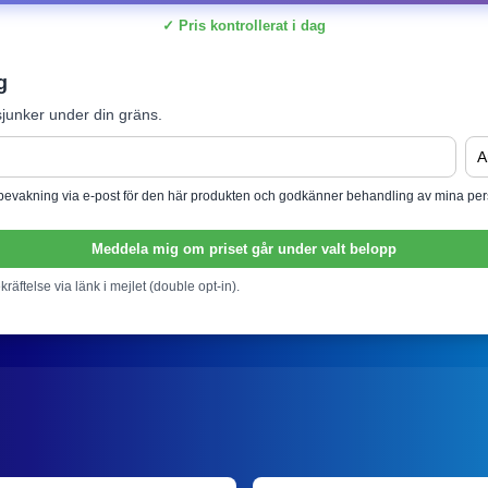
✓ Pris kontrollerat i dag
g
junker under din gräns.
isbevakning via e-post för den här produkten och godkänner behandling av mina per
Meddela mig om priset går under valt belopp
ekräftelse via länk i mejlet (double opt-in).