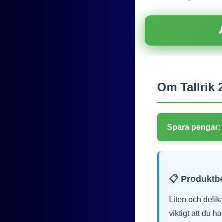
Om Tallrik
Spara pengar:
📋 Produktb
Liten och delik
viktigt att du 