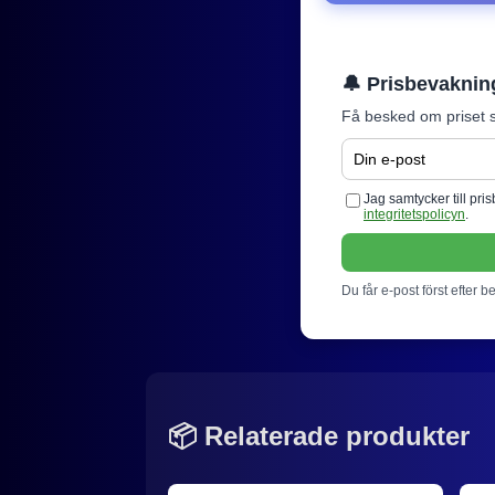
🔔 Prisbevaknin
Få besked om priset s
Jag samtycker till pr
integritetspolicyn
.
Du får e-post först efter b
📦 Relaterade produkter