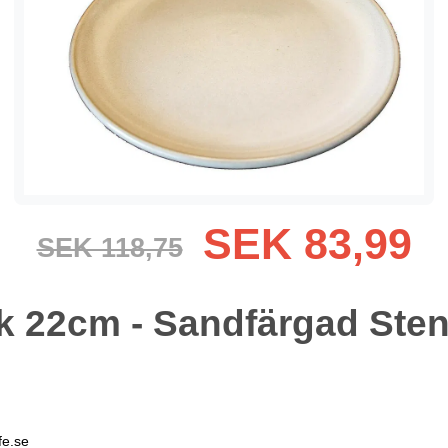
SEK 83,99
SEK 118,75
rik 22cm - Sandfärgad Ste
fe.se