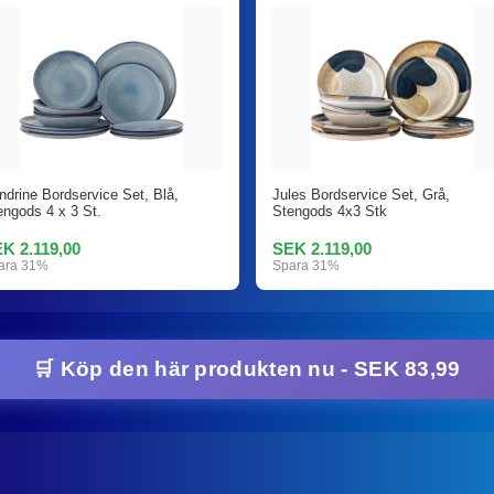
ndrine Bordservice Set, Blå,
Jules Bordservice Set, Grå,
engods 4 x 3 St.
Stengods 4x3 Stk
K 2.119,00
SEK 2.119,00
ara 31%
Spara 31%
🛒 Köp den här produkten nu - SEK 83,99