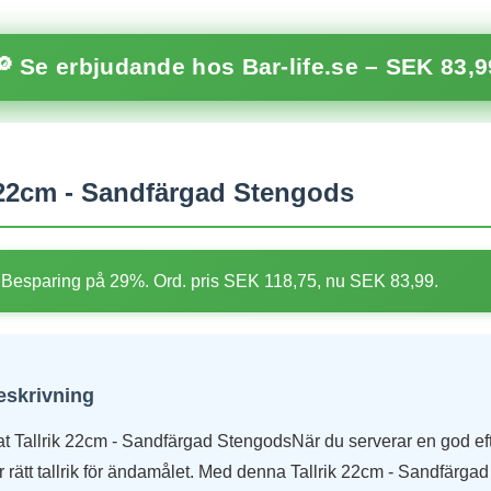
🔎 Se erbjudande hos Bar-life.se –
SEK 83,9
 22cm - Sandfärgad Stengods
Besparing på 29%. Ord. pris SEK 118,75, nu SEK 83,99.
eskrivning
at Tallrik 22cm - Sandfärgad StengodsNär du serverar en god efte
har rätt tallrik för ändamålet. Med denna Tallrik 22cm - Sandfärg