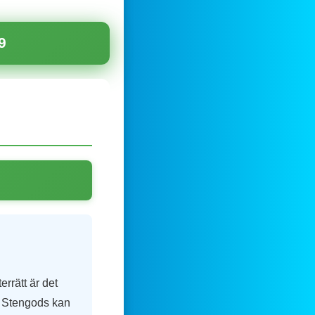
9
rrätt är det
ad Stengods kan