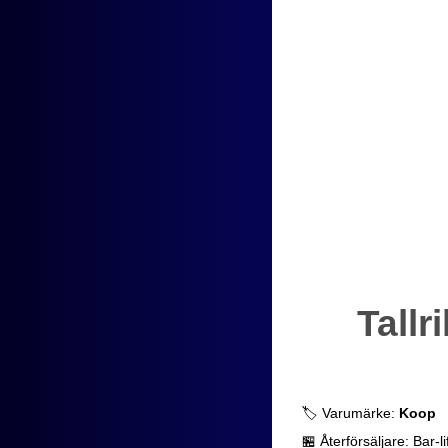
Tall
🏷️ Varumärke:
Koop
🏪 Återförsäljare: Bar-li