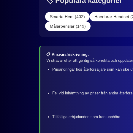
🏷️ Populära kategorier
Smarta Hem (402)
Hoerlurar Headset (
Målarpenslar (149)
📋 Ansvarsfriskrivning:
Vi strävar efter att ge dig så korrekta och uppdate
Prisändringar hos återförsäljare som kan ske u
Fel vid inhämtning av priser från andra återförs
Tillfälliga erbjudanden som kan upphöra