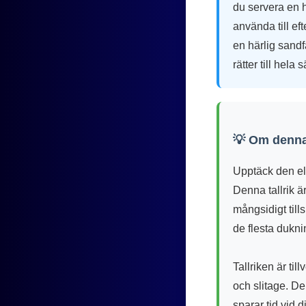
du servera en h
använda till ef
en härlig sandf
rätter till hela
💡 Om denna
Upptäck den el
Denna tallrik är
mångsidigt tills
de flesta dukni
Tallriken är ti
och slitage. De
sparar tid vid