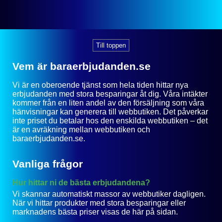
Till toppen
Vem är baraerbjudanden.se
Vi är en oberoende tjänst som hela tiden hittar nya
erbjudanden med stora besparingar åt dig. Våra intäkter
kommer från en liten andel av den försäljning som våra
hänvisningar kan generera till webbutiken. Det påverkar
inte priset du betalar hos den enskilda webbutiken – det
är en avräkning mellan webbutiken och
baraerbjudanden.se.
Vanliga frågor
Hur hittar ni de bästa erbjudandena?
Vi skannar automatiskt massor av webbutiker dagligen.
När vi hittar produkter med stora besparingar eller
marknadens bästa priser visas de här på sidan.