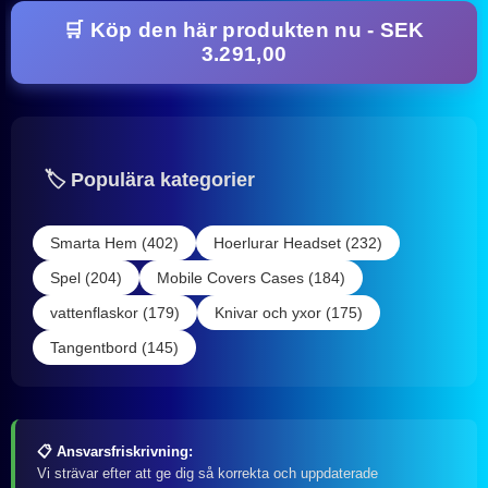
🛒 Köp den här produkten nu - SEK
3.291,00
🏷️ Populära kategorier
Smarta Hem (402)
Hoerlurar Headset (232)
Spel (204)
Mobile Covers Cases (184)
vattenflaskor (179)
Knivar och yxor (175)
Tangentbord (145)
📋 Ansvarsfriskrivning:
Vi strävar efter att ge dig så korrekta och uppdaterade