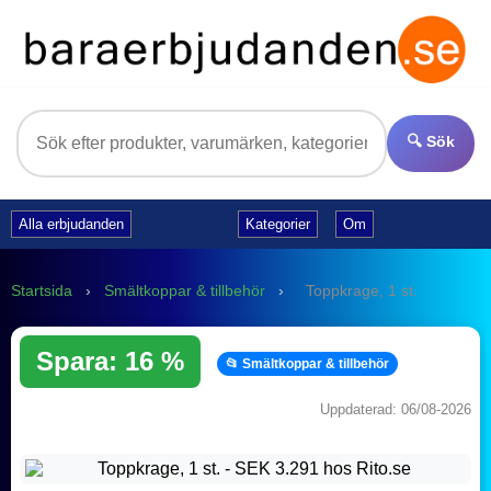
🔍 Sök
Alla erbjudanden
Kategorier
Om
Startsida
›
Smältkoppar & tillbehör
›
Toppkrage, 1 st.
Spara: 16 %
📂 Smältkoppar & tillbehör
Uppdaterad: 06/08-2026