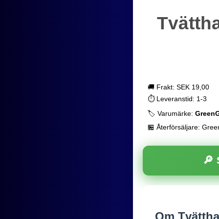
Tvättha
🚚 Frakt: SEK 19,00
⏱️ Leveranstid: 1-3
🏷️ Varumärke:
Green
🏪 Återförsäljare: Gre
🔎
Om Tvätthan