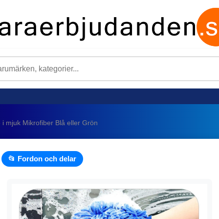
i mjuk Mikrofiber Blå eller Grön
📂 Fordon och delar