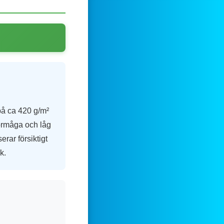
på ca 420 g/m²
örmåga och låg
rar försiktigt
k.