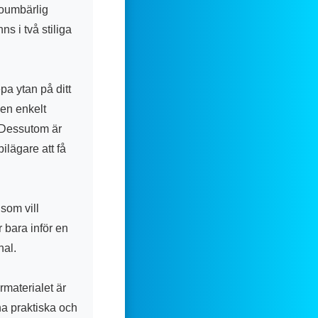
 oumbärlig
s i två stiliga
pa ytan på ditt
den enkelt
. Dessutom är
ilägare att få
som vill
r bara inför en
nal.
materialet är
nna praktiska och