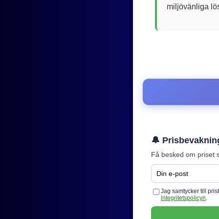
miljövänliga lös
🔔 Prisbevaknin
Få besked om priset s
Jag samtycker till pr
integritetspolicyn
.