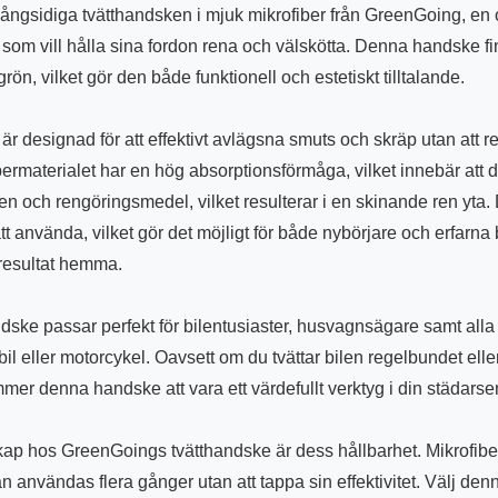
ngsidiga tvätthandsken i mjuk mikrofiber från GreenGoing, en
a som vill hålla sina fordon rena och välskötta. Denna handske finn
grön, vilket gör den både funktionell och estetiskt tilltalande.
r designad för att effektivt avlägsna smuts och skräp utan att re
bermaterialet har en hög absorptionsförmåga, vilket innebär att 
en och rengöringsmedel, vilket resulterar i en skinande ren yta
tt använda, vilket gör det möjligt för både nybörjare och erfarna b
 resultat hemma.
ske passar perfekt för bilentusiaster, husvagnsägare samt alla 
bil eller motorcykel. Oavsett om du tvättar bilen regelbundet elle
kommer denna handske att vara ett värdefullt verktyg i din städarse
ap hos GreenGoings tvätthandske är dess hållbarhet. Mikrofiber
kan användas flera gånger utan att tappa sin effektivitet. Välj de