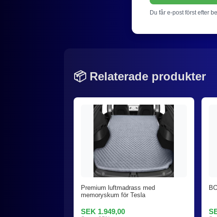
Du får e-post först efter b
📦 Relaterade produkter
Premium luftmadrass med
BO
memoryskum för Tesla
SEK 1.949,00
SE