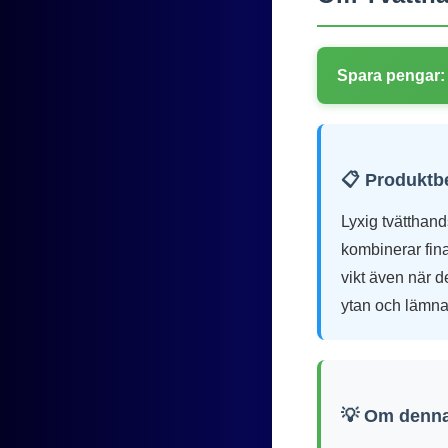
Spara pengar:
📋 Produktb
Lyxig tvätthand
kombinerar fin
vikt även när d
ytan och lämnar
💡 Om denna