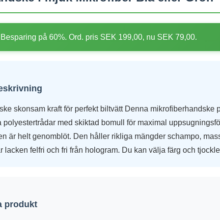
Besparing på 60%. Ord. pris SEK 199,00, nu SEK 79,00.
eskrivning
ske skonsam kraft för perfekt biltvätt Denna mikrofiberhandske 
a polyestertrådar med skiktad bomull för maximal uppsugningsf
en är helt genomblöt. Den håller rikliga mängder schampo, masse
 lacken felfri och fri från hologram. Du kan välja färg och tjockle
 produkt