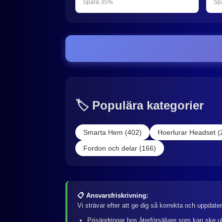
Spara 35%
Sp
🏷️ Populära kategorier
Smarta Hem (402)
Hoerlurar Headset (
Fordon och delar (166)
📋 Ansvarsfriskrivning:
Vi strävar efter att ge dig så korrekta och uppdate
Prisändringar hos återförsäljare som kan ske u