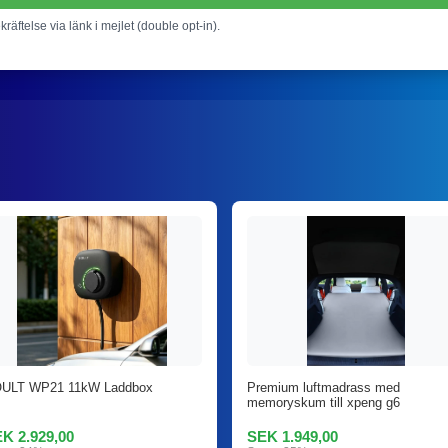
ekräftelse via länk i mejlet (double opt-in).
ULT WP21 11kW Laddbox
Premium luftmadrass med
memoryskum till xpeng g6
K 2.929,00
SEK 1.949,00