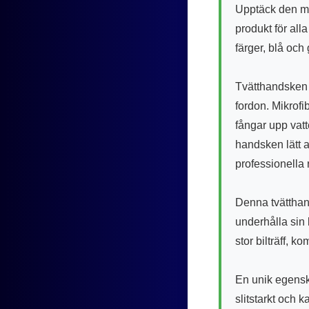
Upptäck den må
produkt för all
färger, blå och 
Tvätthandsken ä
fordon. Mikrofi
fångar upp vatt
handsken lätt a
professionella
Denna tvätthand
underhålla sin 
stor bilträff, 
En unik egensk
slitstarkt och 