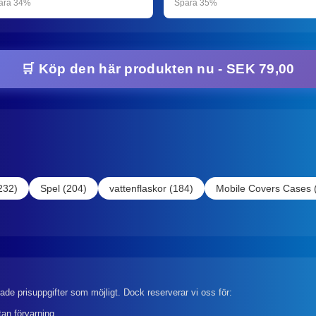
ara 34%
Spara 35%
🛒 Köp den här produkten nu - SEK 79,00
232)
Spel (204)
vattenflaskor (184)
Mobile Covers Cases 
rade prisuppgifter som möjligt. Dock reserverar vi oss för:
tan förvarning