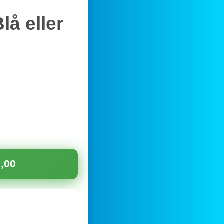
lå eller
,00