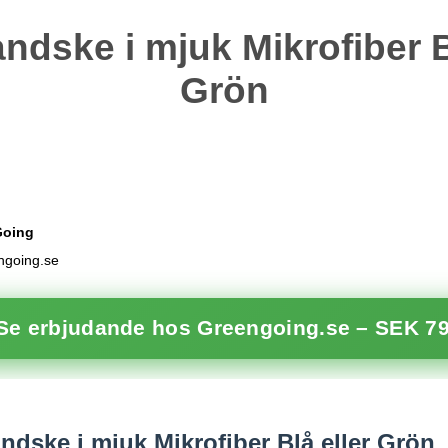
ndske i mjuk Mikrofiber B
Grön
Going
engoing.se
 Se erbjudande hos Greengoing.se –
SEK 79
dske i mjuk Mikrofiber Blå eller Grön