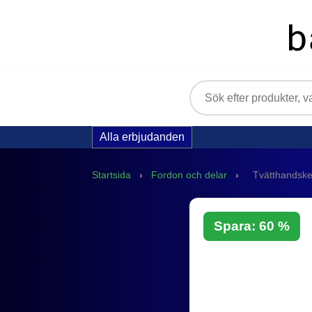
Alla erbjudanden
Startsida
›
Fordon och delar
›
Tvätthandske 
Spara: 60 %