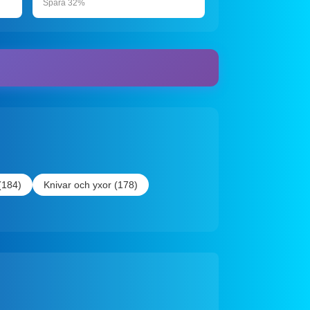
Spara 32%
(184)
Knivar och yxor (178)