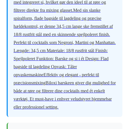
med integreret si, hvilket gør den ideel til at røre og
filtrere direkte fra mixing glasset.Med sin slanke
spiralform, flade bagside til lagdeling og præcise
hældekontrol, er denne 34,5 cm lange ske fremstillet af
18/8 rustfrit stål med en skinnende spejlpoleret finish.
Perfekt til cocktails som Negroni, Martini og Manhattan.
Længde: 34,5 cm Materiale: 18/8 rustfrit stål Finish:
Spejlpoleret Funktion: Barske og si i ét Design: Flad
bagside til lagdeling Opvask: Tåler
opvaskemaskineEffektiv og elegant - perfekt til
præcisionsmixingBiloxi barskeen giver dig mulighed for
både at røre og filtrere dine cocktails med ét enkelt
værktøj. Et must-have i enhver veludstyret hjemmebar
eller professionel setting.