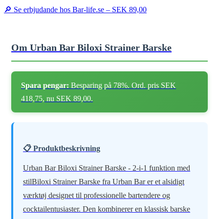
🔎 Se erbjudande hos Bar-life.se –
SEK 89,00
Om Urban Bar Biloxi Strainer Barske
Spara pengar:
Besparing på 78%. Ord. pris SEK
418,75, nu SEK 89,00.
📋 Produktbeskrivning
Urban Bar Biloxi Strainer Barske - 2-i-1 funktion med
stilBiloxi Strainer Barske fra Urban Bar er et alsidigt
værktøj designet til professionelle bartendere og
cocktailentusiaster. Den kombinerer en klassisk barske