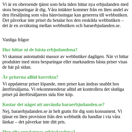
Vi är en oberoende tjänst som hela tiden hittar nya erbjudanden med
stora besparingar åt dig. Våra intäkter kommer från en liten andel av
den försäljning som våra hänvisningar kan generera till webbutiken.
Det påverkar inte priset du betalar hos den enskilda webbutiken –
det är en avräkning mellan webbutiken och baraerbjudanden.se.
Vanliga frågor
Hur hittar ni de bästa erbjudandena?
Vi skannar automatiskt massor av webbutiker dagligen. När vi hittar
produkter med stora besparingar eller marknadens bästa priser visas
de här på sidan.
Är priserna alltid korrekta?
Vi uppdaterar priser löpande, men priser kan ändras snabbt hos
återförsäljarna. Vi rekommenderar alltid att kontrollera det slutliga
priset på återförsäljarens sida före köp.
Kostar det något att använda baraerbjudanden.se?
Nej, baraerbjudanden.se är helt gratis för dig som konsument. Vi
tjänar en liten provision från den webbutik du handlar i via våra
länkar – det påverkar inte ditt pris.
Hur ofta uppdateras erbjudandena?