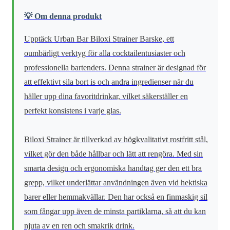
💡 Om denna produkt
Upptäck Urban Bar Biloxi Strainer Barske, ett
oumbärligt verktyg för alla cocktailentusiaster och
professionella bartenders. Denna strainer är designad för
att effektivt sila bort is och andra ingredienser när du
häller upp dina favoritdrinkar, vilket säkerställer en
perfekt konsistens i varje glas.
Biloxi Strainer är tillverkad av högkvalitativt rostfritt stål,
vilket gör den både hållbar och lätt att rengöra. Med sin
smarta design och ergonomiska handtag ger den ett bra
grepp, vilket underlättar användningen även vid hektiska
barer eller hemmakvällar. Den har också en finmaskig sil
som fångar upp även de minsta partiklarna, så att du kan
njuta av en ren och smakrik drink.