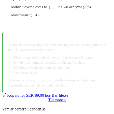
Mobile Covers Cases (181)
Knivar och yxor (178)
Målarpenslar (151)
📋 Ansvarsfriskrivning:
Vi strävar efter att ge dig så korrekta och uppdaterade prisuppgifter som
möjligt. Dock reserverar vi oss för:
Prisändringar hos återförsäljare som kan ske utan förvarning
Fel vid inhämtning av priser från andra återförsäljare
Tillfälliga erbjudanden som kan upphöra
Begränsade lager
Vi rekommenderar alltid att du kontrollerar slutpriset direkt hos
återförsäljaren innan du genomför ditt köp.
🛒 Köp nu för SEK 89,00 hos Bar-life.se
Till toppen
Vem är baraerbjudanden.se