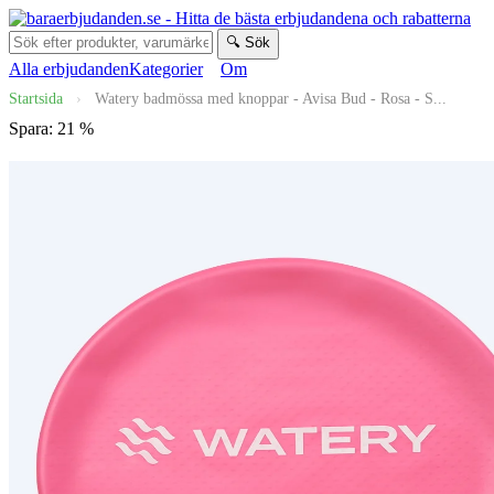
🔍 Sök
Alla erbjudanden
Kategorier
Om
Startsida
›
Watery badmössa med knoppar - Avisa Bud - Rosa - S...
Spara: 21 %