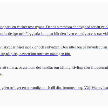
ppar i en vacker rosa nyans. Denna simmössa är designad för att ge båd
nika design och färgglada knoppar blir den även en rolig accessoar vid 
vt skyddar håret mot klor och saltvatten. Den sitter bra på huvudet utan
ig på plats, oavsett hur intensiv träningen blir.
tt simma, oavsett om det handlar om träning, tävling eller fritidssimnin
e.
gden och ger en personlig touch till din simutrustning. Välj Watery ba