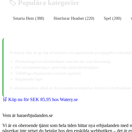
🏷️ Populära kategorier
Smarta Hem (388)
Hoerlurar Headset (220)
Spel (200)
📋 Ansvarsfriskrivning:
Vi strävar efter att ge dig så korrekta och uppdaterade prisuppgifter som möjli
Prisändringar hos återförsäljare som kan ske utan förvarning
Fel vid inhämtning av priser från andra återförsäljare
Tillfälliga erbjudanden som kan upphöra
Begränsade lager
Vi rekommenderar alltid att du kontrollerar slutpriset direkt hos återförsälja
🛒 Köp nu för SEK 85,95 hos Watery.se
Vem är baraerbjudanden.se
Vi är en oberoende tjänst som hela tiden hittar nya erbjudanden med s
påverkar inte priset du betalar hos den enskilda webbutiken – det är