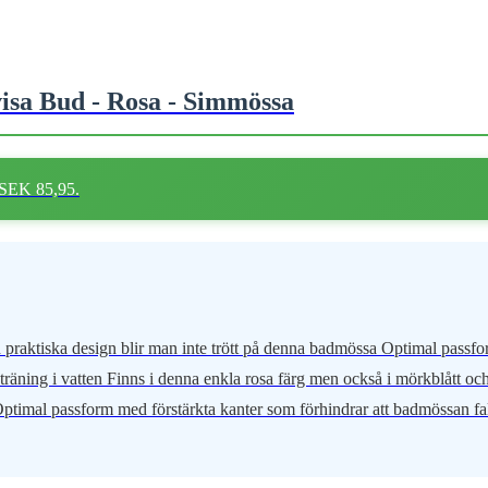
sa Bud - Rosa - Simmössa
 SEK 85,95.
aktiska design blir man inte trött på denna badmössa Optimal passform
räning i vatten Finns i denna enkla rosa färg men också i mörkblått o
* Optimal passform med förstärkta kanter som förhindrar att badmössan fa