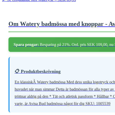
Om Watery badmössa med knoppar - Avi
Spara pengar:
Besparing på 21%. Ord. pris SEK 109,00, nu
📋 Produktbeskrivning
En klassiskÂ Watery badmössa Med dess unika logotryck och pr
huvudet när man simmar Detta är badmössan för alla typer av t
tröttnar aldrig på den * Tät och atletisk passform * Hållbar 
varje, är Avisa Bud badmössa något för dig SKU: 1005539