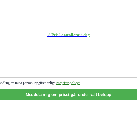
✓ Pris kontrollerat i dag
andling av mina personuppgifter enligt
integritetspolicyn
.
Meddela mig om priset går under valt belopp