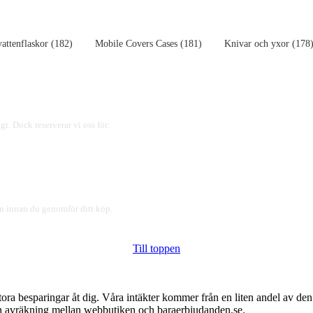
vattenflaskor (182)
Mobile Covers Cases (181)
Knivar och yxor (178
gt. Dock reserverar vi oss för:
ren innan du genomför ditt köp.
Till toppen
tora besparingar åt dig. Våra intäkter kommer från en liten andel av de
 en avräkning mellan webbutiken och baraerbjudanden.se.