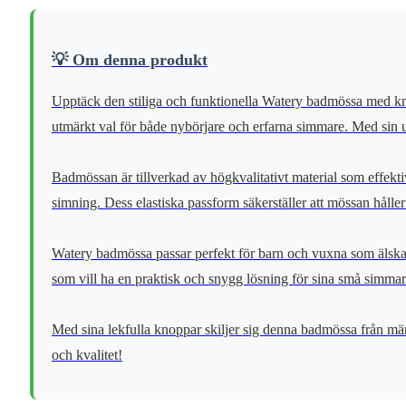
💡 Om denna produkt
Upptäck den stiliga och funktionella Watery badmössa med kno
utmärkt val för både nybörjare och erfarna simmare. Med sin u
Badmössan är tillverkad av högkvalitativt material som effekti
simning. Dess elastiska passform säkerställer att mössan håller s
Watery badmössa passar perfekt för barn och vuxna som älskar a
som vill ha en praktisk och snygg lösning för sina små simmar
Med sina lekfulla knoppar skiljer sig denna badmössa från män
och kvalitet!