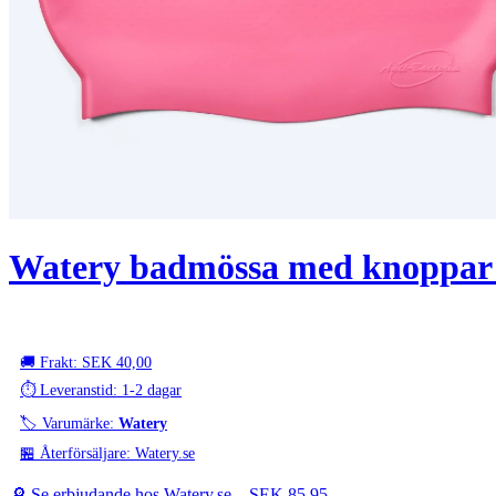
Watery badmössa med knoppar -
🚚 Frakt: SEK 40,00
⏱️ Leveranstid: 1-2 dagar
🏷️ Varumärke:
Watery
🏪 Återförsäljare: Watery.se
🔎 Se erbjudande hos Watery.se –
SEK 85,95