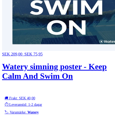
SEK 209,00
SEK 75,95
Watery simning poster - Keep
Calm And Swim On
🚚 Frakt: SEK 40,00
⏱️ Leveranstid: 1-2 dagar
🏷️ Varumärke:
Watery