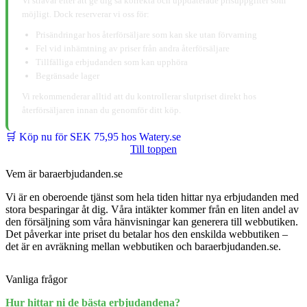
Vi strävar efter att ge dig så korrekta och uppdaterade prisuppgifter som
möjligt. Dock reserverar vi oss för:
Prisändringar hos återförsäljare som kan ske utan förvarning
Fel vid inhämtning av priser från andra återförsäljare
Tillfälliga erbjudanden som kan upphöra
Begränsade lager
Vi rekommenderar alltid att du kontrollerar slutpriset direkt hos
återförsäljaren innan du genomför ditt köp.
🛒 Köp nu för SEK 75,95 hos Watery.se
Till toppen
Vem är baraerbjudanden.se
Vi är en oberoende tjänst som hela tiden hittar nya erbjudanden med
stora besparingar åt dig. Våra intäkter kommer från en liten andel av
den försäljning som våra hänvisningar kan generera till webbutiken.
Det påverkar inte priset du betalar hos den enskilda webbutiken –
det är en avräkning mellan webbutiken och baraerbjudanden.se.
Vanliga frågor
Hur hittar ni de bästa erbjudandena?