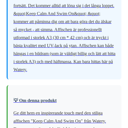
fortsätt. Det kommer alltid att löna sig i det långa loppet.
&quot;Keep Calm And Swim On&quot; &quot;
kommer att påminna dig om att bara göra det du älskar
så mycket - att simma. Affischen är professionellt
utformad i storlek A3 (30 cm * 42 cm) och är tryckt i
bästa kvalitet med UV-lack på ytan. Affischen kan både
hängas i en bildram (som är väldigt billig och lätt att hitta
i storlek A3) och med häftmassa. Kan bara hittas här på
Watery.
💡 Om denna produkt
Ge ditt hem en inspirerande touch med den stiliga
affischen "Keep Calm And Swim On" från Watery.