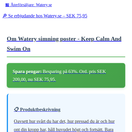
🏪 Återförsäljare: Watery.se
🔎 Se erbjudande hos Watery.se –
SEK 75,95
Om Watery simning poster - Keep Calm And
Swim On
Spara pengar:
Besparing på 63%. Ord. pris SEK
209,00, nu SEK 75,95.
📋 Produktbeskrivning
Oavsett hur svårt du har det, hur pressad du är och hur
ont din kropp har, håll huvudet högt och fortsätt. Bara