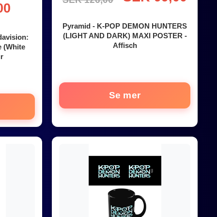
00
Pyramid - K-POP DEMON HUNTERS
(LIGHT AND DARK) MAXI POSTER -
davision:
Affisch
e (White
r
Se mer