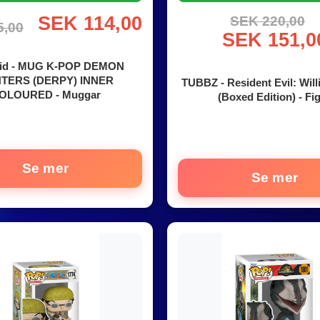
SEK 114,00
SEK 220,00
5,00
SEK 151,0
id - MUG K-POP DEMON
TERS (DERPY) INNER
TUBBZ - Resident Evil: Will
OLOURED - Muggar
(Boxed Edition) - Fi
Se mer
Se mer