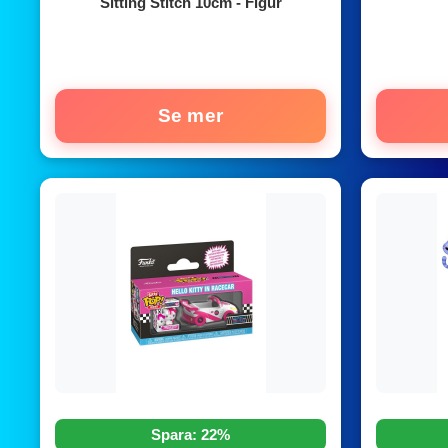
Sitting Stitch 10cm - Figur
Se mer
Spara: 22%