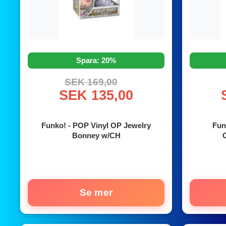
Spara: 20%
SEK 169,00
SEK 135,00
Funko! - POP Vinyl OP Jewelry
Fun
Bonney w/CH
Se mer