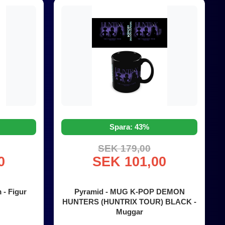
Spara: 43%
SEK 179,00
0
SEK 101,00
 - Figur
Pyramid - MUG K-POP DEMON
HUNTERS (HUNTRIX TOUR) BLACK -
Muggar