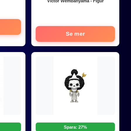
Victor Wembanyama - Figur
Se mer
Spara: 27%