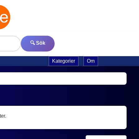
🔍 Sök
Kategorier
Om
er.