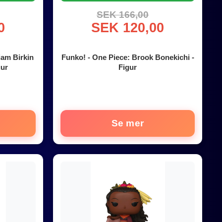
SEK 166,00
0
SEK 120,00
iam Birkin
Funko! - One Piece: Brook Bonekichi -
gur
Figur
Se mer