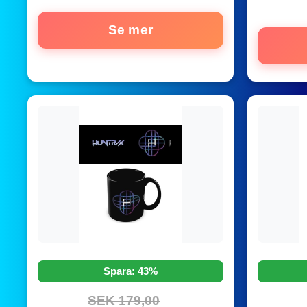
Se mer
Spara: 43%
SEK 179,00