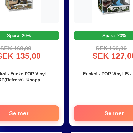
Spara: 20%
Spara: 23%
SEK 169,00
SEK 166,00
SEK 135,00
SEK 127,0
ko! - Funko POP Vinyl
Funko! - POP Vinyl J5 -
OP(Refresh)- Usopp
Se mer
Se mer