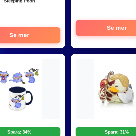
Sleeping Pooh
Se mer
Se mer
Spara: 34%
Spara: 31%