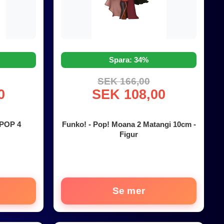
Spara: 34%
SEK 166,00
0
SEK 108,00
 POP 4
Funko! - Pop! Moana 2 Matangi 10cm -
Figur
Se mer