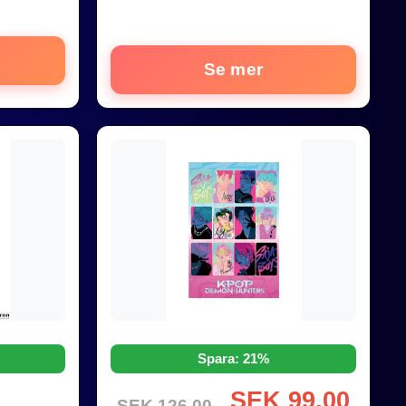
Se mer
Spara: 21%
SEK 99,00
SEK 126,00