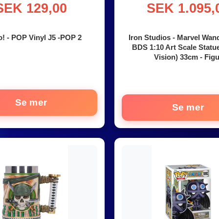
SEK 129,00
SEK 1.095,
! - POP Vinyl J5 -POP 2
Iron Studios - Marvel Wan
BDS 1:10 Art Scale Statu
Vision) 33cm - Figu
Se mer
Se mer