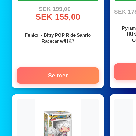
SEK 199,00
SEK 17
SEK 155,00
Pyram
HUN
Funko! - Bitty POP Ride Sanrio
C
Racecar w/HK?
Se mer