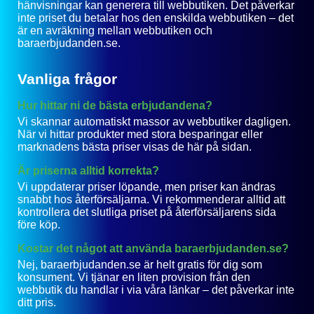
hänvisningar kan generera till webbutiken. Det påverkar
inte priset du betalar hos den enskilda webbutiken – det
är en avräkning mellan webbutiken och
baraerbjudanden.se.
Vanliga frågor
Hur hittar ni de bästa erbjudandena?
Vi skannar automatiskt massor av webbutiker dagligen.
När vi hittar produkter med stora besparingar eller
marknadens bästa priser visas de här på sidan.
Är priserna alltid korrekta?
Vi uppdaterar priser löpande, men priser kan ändras
snabbt hos återförsäljarna. Vi rekommenderar alltid att
kontrollera det slutliga priset på återförsäljarens sida
före köp.
Kostar det något att använda baraerbjudanden.se?
Nej, baraerbjudanden.se är helt gratis för dig som
konsument. Vi tjänar en liten provision från den
webbutik du handlar i via våra länkar – det påverkar inte
ditt pris.