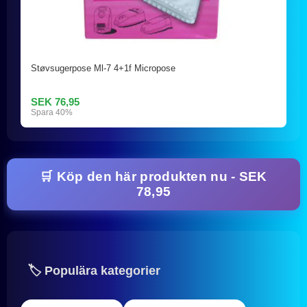
Støvsugerpose Ml-7 4+1f Micropose
SEK 76,95
Spara 40%
🛒 Köp den här produkten nu - SEK
78,95
🏷️ Populära kategorier