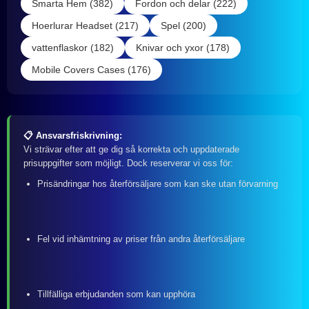
Smarta Hem (382)
Fordon och delar (222)
Hoerlurar Headset (217)
Spel (200)
vattenflaskor (182)
Knivar och yxor (178)
Mobile Covers Cases (176)
📋 Ansvarsfriskrivning:
Vi strävar efter att ge dig så korrekta och uppdaterade
prisuppgifter som möjligt. Dock reserverar vi oss för:
Prisändringar hos återförsäljare som kan ske utan förvarning
Fel vid inhämtning av priser från andra återförsäljare
Tillfälliga erbjudanden som kan upphöra