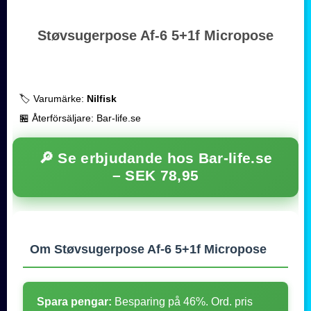
Støvsugerpose Af-6 5+1f Micropose
🏷️ Varumärke:
Nilfisk
🏪 Återförsäljare: Bar-life.se
🔎 Se erbjudande hos Bar-life.se
–
SEK 78,95
Om Støvsugerpose Af-6 5+1f Micropose
Spara pengar:
Besparing på 46%. Ord. pris