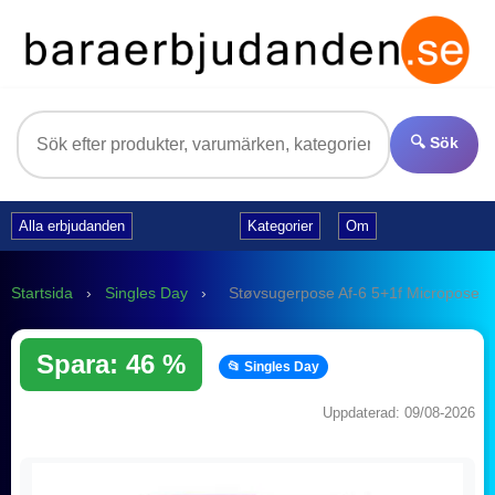
🔍 Sök
Alla erbjudanden
Kategorier
Om
Startsida
›
Singles Day
›
Støvsugerpose Af-6 5+1f Micropose
Spara: 46 %
📂 Singles Day
Uppdaterad: 09/08-2026